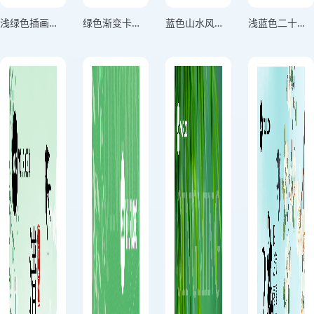
浅绿色插画风格游子寻春半出城梨花风起正清明横板清明节海报
绿色渐变卡通风格烟雨清明春启新章竖版清明节海报
蓝色山水风中国传统节气之清明节海报
浅蓝色二十四节气科普之清明节海报