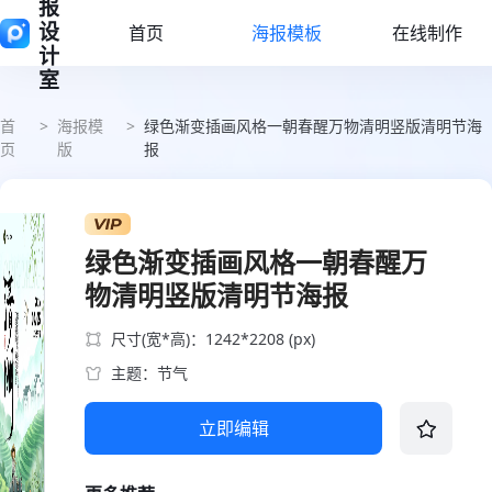
报
设
首页
海报模板
在线制作
计
室
首
>
海报模
>
绿色渐变插画风格一朝春醒万物清明竖版清明节海
页
版
报
绿色渐变插画风格一朝春醒万
物清明竖版清明节海报
尺寸(宽*高)：1242*2208 (px)
主题：节气
立即编辑