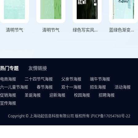
清明节气
清明节气
绿色写实风格万物随春醒美好向新而行竖版清明节海报
蓝绿色渐变插画风格四月春意正盛气清景明万物生竖版清明节海报
热门专题
友情链接
电商海报
二十四节气海报
父亲节海报
端午节海报
六一儿童节海报
春节海报
双十一海报
招生海报
活动海报
促销海报
圣诞海报
迎新海报
校园海报
招聘海报
宣传海报
Copyright © 上海动起信息科技有限公司 版权所有
沪ICP备17054760号-22