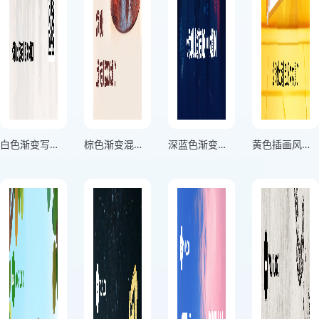
白色渐变写实风格国际残疾人日扶残助残有你有我竖版国际残疾人日海报
棕色渐变混合风格国际反腐败日清正廉明竖版国际反腐败日海报
深蓝色渐变插画风格国际警察日每一道国界都有我们共同的防线竖版国际警察日海报
黄色插画风格国际家庭日再多电话也比不上陪伴竖版国际家庭日海报