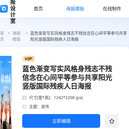
报
设
首页
海报模板
在线制作
计
室
首
>
海报
>
蓝色渐变写实风格身残志不残信念在心间平等参与共享
页
模版
阳光竖版国际残疾人日海报
蓝色渐变写实风格身残志不残
信念在心间平等参与共享阳光
竖版国际残疾人日海报
尺寸(宽*高)：1242*2208 (px)
主题：宣传
立即编辑