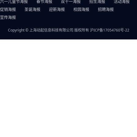
六一儿童节海报
春节海报
双十一海报
招生海报
活动海报
促销海报
圣诞海报
迎新海报
校园海报
招聘海报
宣传海报
Copyright © 上海动起信息科技有限公司 版权所有
沪ICP备17054760号-22