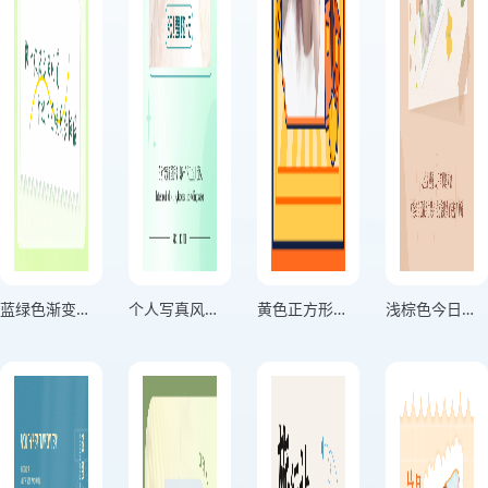
蓝绿色渐变分享生活记录海报
个人写真风格用微笑击退困难绿色竖版海报
黄色正方形头像个人头像海报
浅棕色今日份美丽个人心情海报