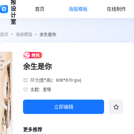
报
设
首页
海报模板
在线制作
计
室
首页
>
海报模版
>
余生是你
余生是你
尺寸(宽*高)：608*870 (px)
主题：爱情
立即编辑
更多推荐