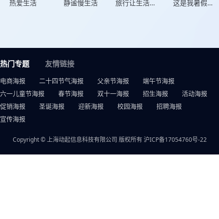
热爱生活
静谧慢生活
旅行让生活更美好
这是我暑假的生活
热门专题
友情链接
电商海报
二十四节气海报
父亲节海报
端午节海报
六一儿童节海报
春节海报
双十一海报
招生海报
活动海报
促销海报
圣诞海报
迎新海报
校园海报
招聘海报
宣传海报
Copyright © 上海动起信息科技有限公司 版权所有
沪ICP备17054760号-22