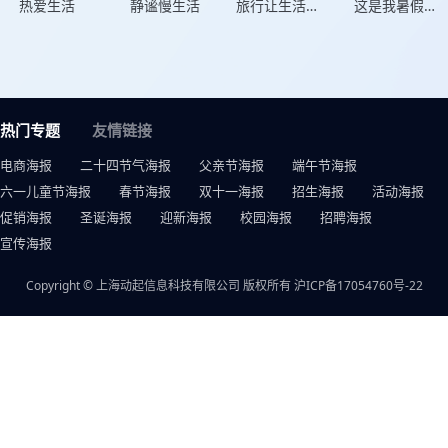
热爱生活
静谧慢生活
旅行让生活更美好
这是我暑假的生活
热门专题
友情链接
电商海报
二十四节气海报
父亲节海报
端午节海报
六一儿童节海报
春节海报
双十一海报
招生海报
活动海报
促销海报
圣诞海报
迎新海报
校园海报
招聘海报
宣传海报
Copyright © 上海动起信息科技有限公司 版权所有
沪ICP备17054760号-22