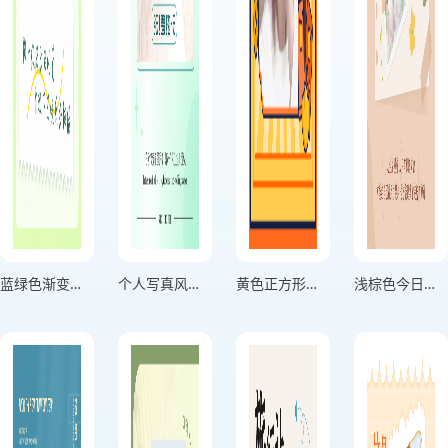
蓝绿色渐变分享生活记录海报
个人写真风格用微笑击退困难绿色竖版海报
黄色正方形头像个人头像海报
浅棕色今日份美丽个人心情海报