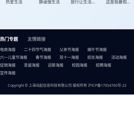
热爱生活
静谧慢生活
旅行让生活更美好
这是我暑假的生活
热门专题
友情链接
电商海报
二十四节气海报
父亲节海报
端午节海报
六一儿童节海报
春节海报
双十一海报
招生海报
活动海报
促销海报
圣诞海报
迎新海报
校园海报
招聘海报
宣传海报
Copyright © 上海动起信息科技有限公司 版权所有
沪ICP备17054760号-22