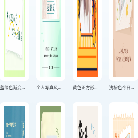
蓝绿色渐变分享生活记录海报
个人写真风格用微笑击退困难绿色竖版海报
黄色正方形头像个人头像海报
浅棕色今日份美丽个人心情海报