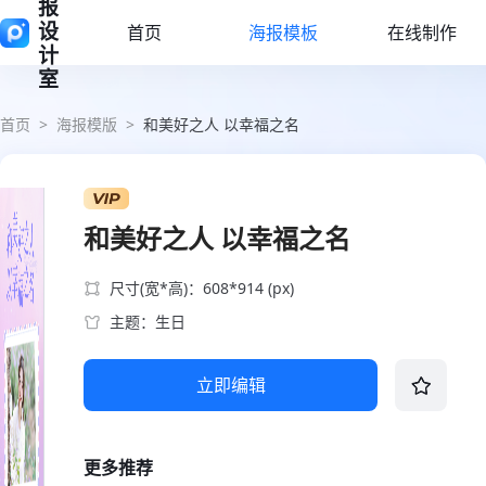
报
设
首页
海报模板
在线制作
计
室
首页
>
海报模版
>
和美好之人 以幸福之名
和美好之人 以幸福之名
尺寸(宽*高)：608*914 (px)
主题：生日
立即编辑
更多推荐