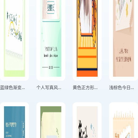
蓝绿色渐变分享生活记录海报
个人写真风格用微笑击退困难绿色竖版海报
黄色正方形头像个人头像海报
浅棕色今日份美丽个人心情海报