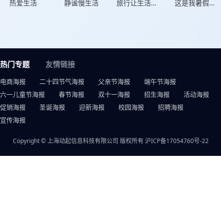
热爱生活
静谧慢生活
旅行让生活更美好
这是我暑假的生活
热门专题
友情链接
电商海报
二十四节气海报
父亲节海报
端午节海报
六一儿童节海报
春节海报
双十一海报
招生海报
活动海报
促销海报
圣诞海报
迎新海报
校园海报
招聘海报
宣传海报
Copyright © 上海动起信息科技有限公司 版权所有
沪ICP备17054760号-22