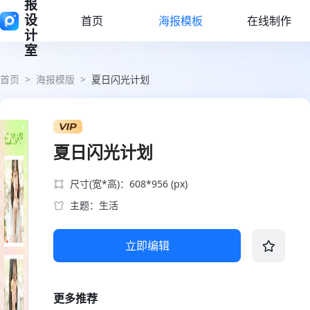
报
设
首页
海报模板
在线制作
计
室
首页
>
海报模版
>
夏日闪光计划
夏日闪光计划
尺寸(宽*高)：608*956 (px)
主题：生活
立即编辑
更多推荐