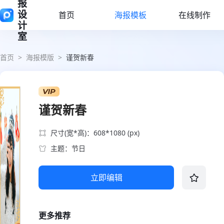
报
设
首页
海报模板
在线制作
计
室
首页
>
海报模版
>
谨贺新春
谨贺新春
尺寸(宽*高)：608*1080 (px)
主题：节日
立即编辑
更多推荐