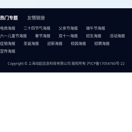
热门专题
友情链接
电商海报
二十四节气海报
父亲节海报
端午节海报
六一儿童节海报
春节海报
双十一海报
招生海报
活动海报
促销海报
圣诞海报
迎新海报
校园海报
招聘海报
宣传海报
Copyright © 上海动起信息科技有限公司 版权所有
沪ICP备17054760号-22